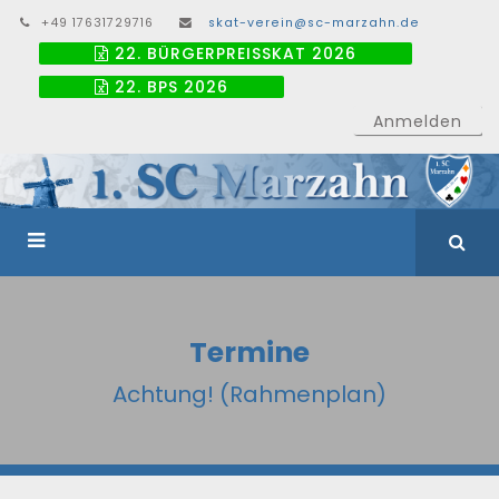
+49 17631729716
skat-verein@sc-marzahn.de
22. BÜRGERPREISSKAT 2026
22. BPS 2026
Anmelden
Termine
Achtung! (Rahmenplan)