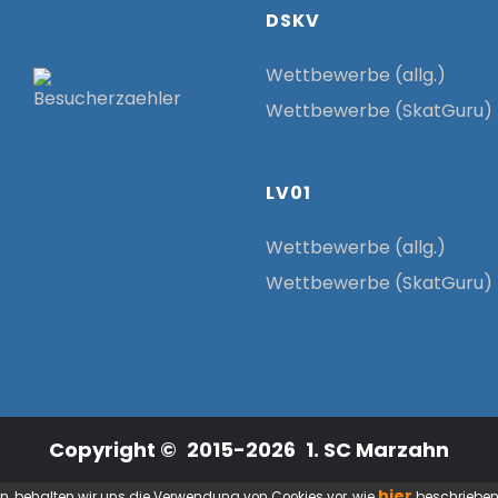
DSKV
Wettbewerbe (allg.)
Wettbewerbe (SkatGuru)
LV01
Wettbewerbe (allg.)
Wettbewerbe (SkatGuru)
Copyright © 2015-2026 1. SC Marzahn
hier
n, behalten wir uns die Verwendung von Cookies vor, wie
beschrieben