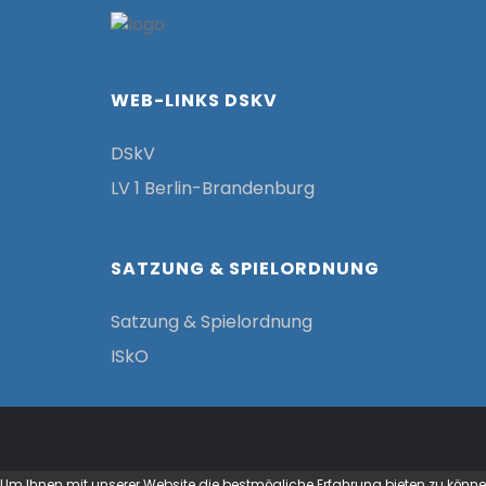
WEB-LINKS DSKV
DSkV
LV 1 Berlin-Brandenburg
SATZUNG & SPIELORDNUNG
Satzung & Spielordnung
ISkO
Um Ihnen mit unserer Website die bestmögliche Erfahrung bieten zu könne