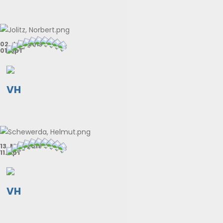
02. Jan. 2019
01. SpT
VH
13. Mär. 2019
11. SpT
VH