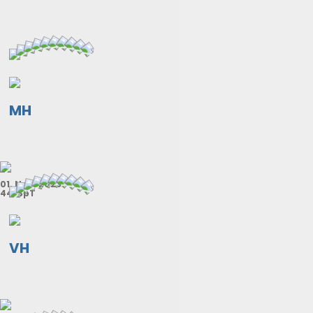
MH
01. Nov. 2023
44. SpT
VH