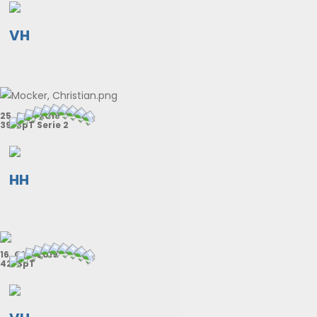
VH
25. Sep. 2019
39. SpT Serie 2
HH
16. Okt. 2019
42. SpT