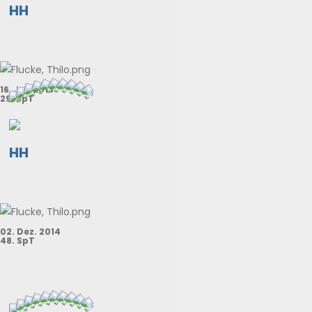
HH
16. Jul. 2013
29. SpT
HH
02. Dez. 2014
48. SpT