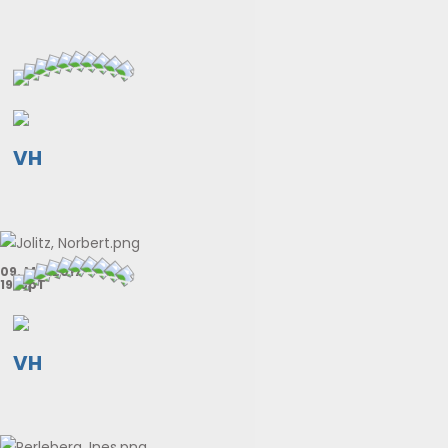
VH
09. Mai 2017
19. SpT
VH