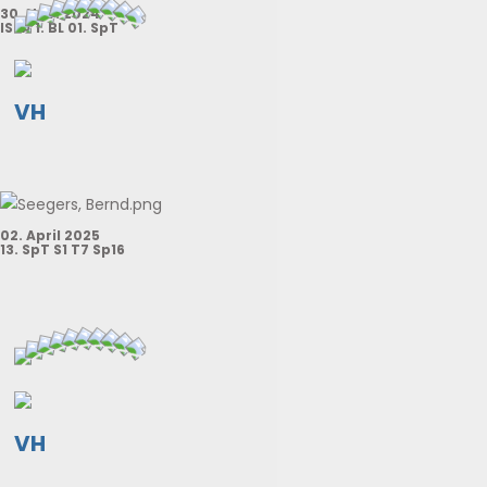
30. Nov. 2024
ISPA 1. BL 01. SpT
VH
02. April 2025
13. SpT S1 T7 Sp16
VH