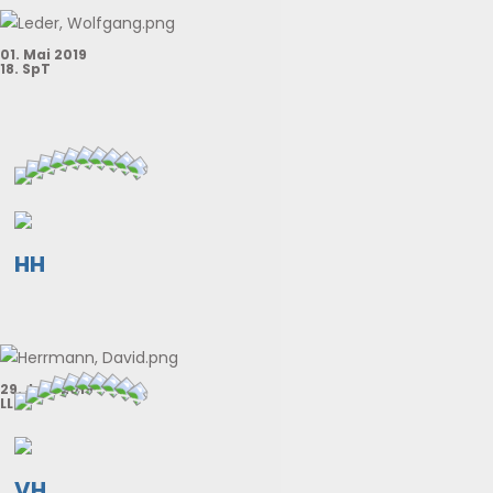
01. Mai 2019
18. SpT
HH
29. Jun. 2019
LL
VH