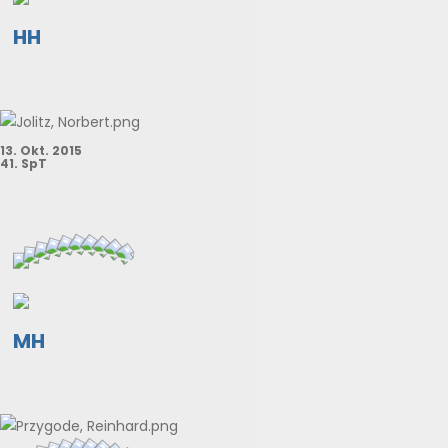
HH
13. Okt. 2015
41. SpT
MH