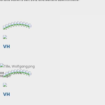
VH
08. Mär. 2006
10. SpT
VH