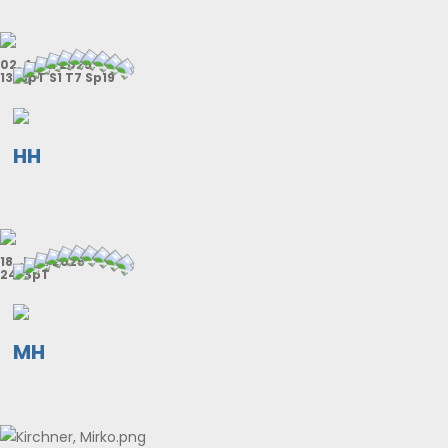
02. April 2025
13. SpT S1 T7 Sp19
HH
18. Juni 2025
24. SpT
MH