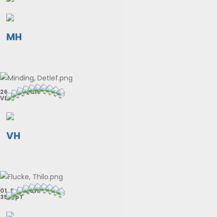
MH
26. Apr. 2015
VL
VH
01. Sep. 2015
35. SpT