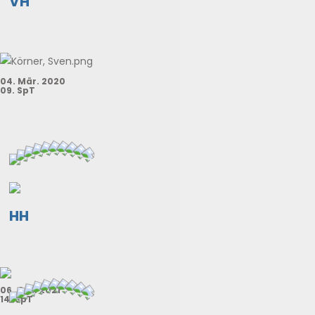
VH
04. Mär. 2020
09. SpT
HH
06. Okt. 2021
14. SpT