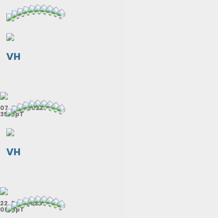
VH
07. Sep. 2022
35. SpT
VH
22. Feb. 2023
08. SpT