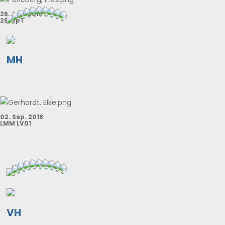
26. Jun. 2018
26. SpT
MH
02. Sep. 2018
LMM LV01
VH