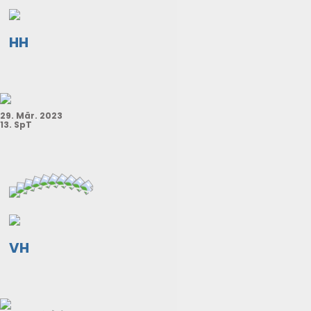
HH
29. Mär. 2023
13. SpT
VH