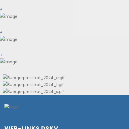
+
+
+
WEB-LINKS DSKV