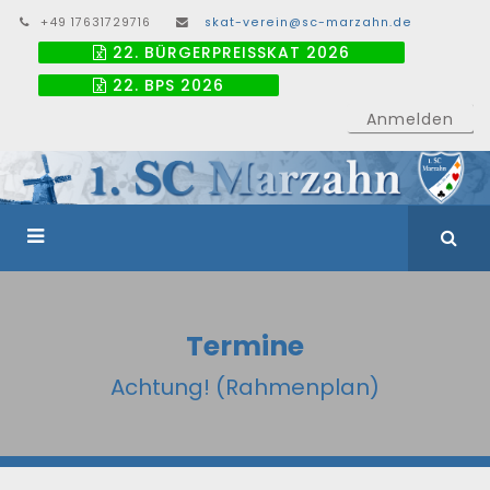
+49 17631729716
skat-verein@sc-marzahn.de
22. BÜRGERPREISSKAT 2026
22. BPS 2026
Anmelden
Termine
Achtung! (Rahmenplan)